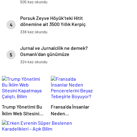
505 kez okundu
Porsuk Zeyve Höyük’teki Hitit
dönemine ait 3500 Yıllık Kerpiç
4
Yapılar
338 kez okundu
Jurnal ve Jurnalcilik ne demek?
Osmanlı’dan günümüze
5
ihbarcılık
324 kez okundu
Trump Yönetimi Bu
Fransa’da İnsanlar
İklim Web Sitesini
Neden
Kapatmaya Çalıştı.
Pencerelerini Beyaz
Bilim Adamları Onu
Tebeşirle Boyuyor?
Tekrar Çevrimiçi