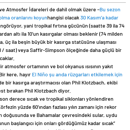
e Atmosfer İdareleri de dahil olmak üzere –
Bu sezon
olma oranlarını koyun
hangisi olacak
30 Kasım’a kadar
 öngörüyor, yani tropikal fırtına gücünün (saatte 39 ila 74
rdan altı ila 10’un kasırgalar olması beklenir (74 milden
da, üç ila beşin büyük bir kasırga statüsüne ulaşması
mil / saat) veya Saffir-Simpson ölçeğinde daha güçlü bir
caklar.
ir atmosfer ortamının ve bol okyanus ısısının yakıt
Bir kere, hayır
El Niño şu anda rüzgarları etkilemek için
 bir kasırga araştırmacısı olan Phil Klotzbach, ekibi
st bırakan Phil Klotzbach diyor.
son derece sıcak ve tropikal siklonları yönlendiren
örfezin yüzde 60’ından fazlası yılın zamanı için rekor
’nın doğusunda ve Bahamalar çevresindeki sular, uydu
nun başlangıcı için onları gördüğümüz kadar sıcak”