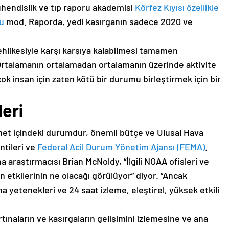
mühendislik ve tıp raporu akademisi
Körfez Kıyısı özellikle
du
mod. Raporda, yedi kasırganın sadece 2020 ve
tehlikesiyle karşı karşıya kalabilmesi tamamen
Ortalamanın ortalamadan ortalamanın üzerinde aktivite
çok insan için zaten kötü bir durumu birleştirmek için bir
eri
et içindeki durumdur, önemli bütçe ve Ulusal Hava
ntileri ve
Federal Acil Durum Yönetim Ajansı (FEMA)
.
na araştırmacısı Brian McNoldy, “İlgili NOAA ofisleri ve
in etkilerinin ne olacağı görülüyor” diyor. “Ancak
a yetenekleri ve 24 saat izleme, eleştirel, yüksek etkili
rtınaların ve kasırgaların gelişimini izlemesine ve ana