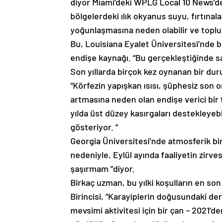
diyor Miami’deki WPLG Local 10 News’de
bölgelerdeki ılık okyanus suyu, fırtın
yoğunlaşmasına neden olabilir ve toplul
Bu, Louisiana Eyalet Üniversitesi’nde bi
endişe kaynağı. “Bu gerçekleştiğinde sa
Son yıllarda birçok kez oynanan bir du
“Körfezin yapışkan ısısı, şüphesiz son 
artmasına neden olan endişe verici bir 
yılda üst düzey kasırgaları destekleyeb
gösteriyor. ”
Georgia Üniversitesi’nde atmosferik bir
nedeniyle, Eylül ayında faaliyetin zirv
şaşırmam ”diyor.
Birkaç uzman, bu yılki koşulların en so
Birincisi, “Karayiplerin doğusundaki deri
mevsimi aktivitesi için bir çan – 2021’d