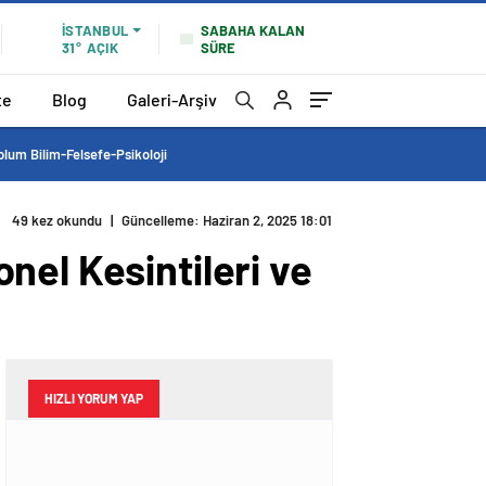
SABAHA KALAN
İSTANBUL
SÜRE
31°
AÇIK
te
Blog
Galeri-Arşiv
lum Bilim-Felsefe-Psikoloji
49 kez okundu
|
Güncelleme: Haziran 2, 2025 18:01
nel Kesintileri ve
HIZLI YORUM YAP