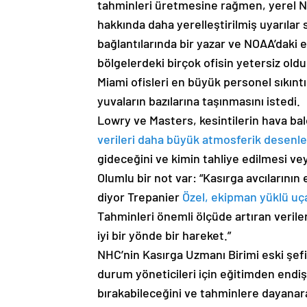
tahminleri üretmesine rağmen, yerel NWS
hakkında daha yerelleştirilmiş uyarılar
bağlantılarında bir yazar ve NOAA’daki es
bölgelerdeki birçok ofisin yetersiz ol
Miami ofisleri en büyük personel sıkınt
yuvaların bazılarına taşınmasını istedi.
Lowry ve Masters, kesintilerin hava balon
verileri daha büyük atmosferik desenle
gideceğini ve kimin tahliye edilmesi ve
Olumlu bir not var: “Kasırga avcılarını
diyor Trepanier
Özel, ekipman yüklü uç
Tahminleri önemli ölçüde artıran veril
iyi bir yönde bir hareket.”
NHC’nin Kasırga Uzmanı Birimi eski şefi 
durum yöneticileri için eğitimden endiş
bırakabileceğini ve tahminlere dayanarak