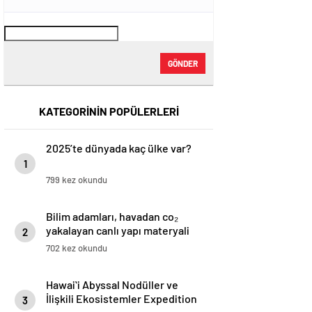
GÖNDER
KATEGORİNİN POPÜLERLERİ
2025’te dünyada kaç ülke var?
1
799 kez okundu
Bilim adamları, havadan co₂
yakalayan canlı yapı materyali
2
yaratıyor
702 kez okundu
Hawaiʻi Abyssal Nodüller ve
İlişkili Ekosistemler Expedition
3