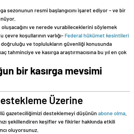
rga sezonunun resmi başlangıcını işaret ediyor – ve bir
ünüyor.
 oluşacağını ve nerede vurabileceklerini söylemek
u çevre koşullarının varlığı-
Federal hükümet kesintileri
 doğruluğu ve toplulukların güvenliği konusunda
kaç tahminciye ve kasırga araştırmacısına bu yıl en çok
ğun bir kasırga mevsimi
 Destekleme Üzerine
üllü gazeteciliğimizi desteklemeyi düşünün
abone olma
.
ı şekillendiren keşifler ve fikirler hakkında etkili
ımcı oluyorsunuz.