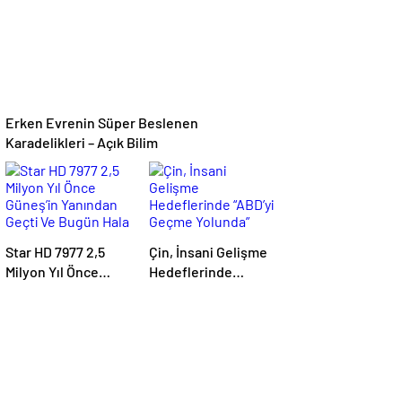
Hale Getirdi
Erken Evrenin Süper Beslenen
Karadelikleri – Açık Bilim
Star HD 7977 2,5
Çin, İnsani Gelişme
Milyon Yıl Önce
Hedeflerinde
Güneş’in Yanından
“ABD’yi Geçme
Geçti Ve Bugün Hala
Yolunda”
Kuyruklu
Yıldızlardaki
Rahatsızlığı
Görebiliyoruz