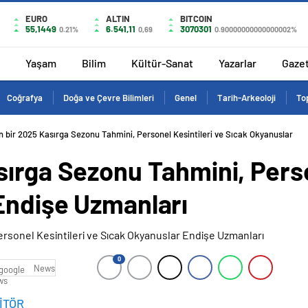
EURO
ALTIN
BITCOIN
55,1449
6.541,11
3070301
0.21%
0,69
0.90000000000000002%
Yaşam
Bilim
Kültür-Sanat
Yazarlar
Gaze
Coğrafya
Doğa ve Çevre Bilimleri
Genel
Tarih-Arkeoloji
Top
 bir 2025 Kasırga Sezonu Tahmini, Personel Kesintileri ve Sıcak Okyanuslar
ırga Sezonu Tahmini, Perso
Endişe Uzmanları
0
News
İTÖR