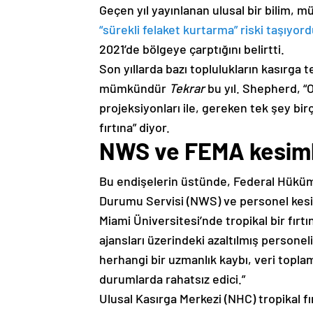
Geçen yıl yayınlanan ulusal bir bilim, 
“sürekli felaket kurtarma” riski taşıyor
2021’de bölgeye çarptığını belirtti.
Son yıllarda bazı toplulukların kasırga 
mümkündür
Tekrar
bu yıl. Shepherd, “
projeksiyonları ile, gereken tek şey bir
fırtına” diyor.
NWS ve FEMA kesiml
Bu endişelerin üstünde, Federal Hüküm
Durumu Servisi (NWS) ve personel kesi
Miami Üniversitesi’nde tropikal bir fırtı
ajansları üzerindeki azaltılmış personel
herhangi bir uzmanlık kaybı, veri toplam
durumlarda rahatsız edici.”
Ulusal Kasırga Merkezi (NHC) tropikal fı