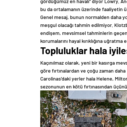
gördüğümüz en havalı” diyor Lowry. Anc
bu da ortalamanın üzerinde faaliyetin ü
Genel mesaj, bunun normalden daha yoğu
meşgul olacağı tahmin edilmiyor. Klotzb
endişem, mevsimsel tahminlerin geçen yı
korumalarını hayal kırıklığına uğratma eğ
Topluluklar hala iyil
Kaçınılmaz olarak, yeni bir kasırga mevs
göre fırtınalardan ve çoğu zaman daha d
Carolinas’daki yerler hala Helene, Mil
sezonunun en kötü fırtınasından üçünü 