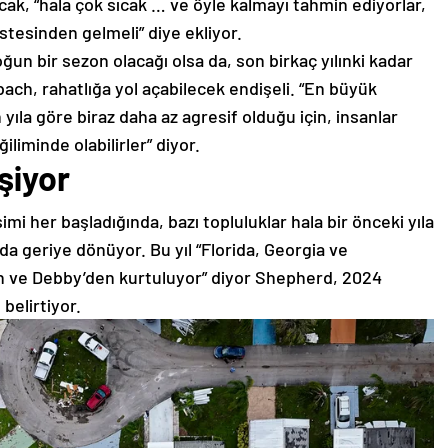
ak, “hala çok sıcak … ve öyle kalmayı tahmin ediyorlar,
stesinden gelmeli” diye ekliyor.
n bir sezon olacağı olsa da, son birkaç yılınki kadar
ach, rahatlığa yol açabilecek endişeli. “En büyük
la göre biraz daha az agresif olduğu için, insanlar
iliminde olabilirler” diyor.
eşiyor
imi her başladığında, bazı topluluklar hala bir önceki yıla
a geriye dönüyor. Bu yıl “Florida, Georgia ve
ton ve Debby’den kurtuluyor” diyor Shepherd, 2024
belirtiyor.