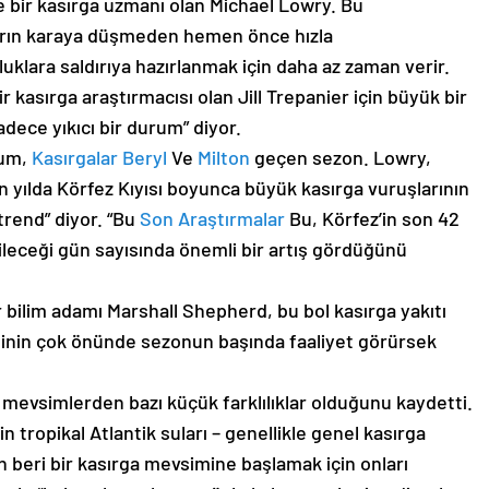
 bir kasırga uzmanı olan Michael Lowry. Bu
aların karaya düşmeden hemen önce hızla
uklara saldırıya hazırlanmak için daha az zaman verir.
r kasırga araştırmacısı olan Jill Trepanier için büyük bir
dece yıkıcı bir durum” diyor.
rum,
Kasırgalar Beryl
Ve
Milton
geçen sezon. Lowry,
on yılda Körfez Kıyısı boyunca büyük kasırga vuruşlarının
trend” diyor. “Bu
Son Araştırmalar
Bu, Körfez’in son 42
ileceği gün sayısında önemli bir artış gördüğünü
 bilim adamı Marshall Shepherd, bu bol kasırga yakıtı
esinin çok önünde sezonun başında faaliyet görürsek
n mevsimlerden bazı küçük farklılıklar olduğunu kaydetti.
n tropikal Atlantik suları – genellikle genel kasırga
en beri bir kasırga mevsimine başlamak için onları