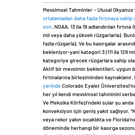
Mevsimsel Tahminler – Ulusal Okyanus v
ortalamadan daha fazla fırtınaya sahip 
son
. NOAA, 13 ila 19 adlandırılan fırtına
mil veya daha yüksek rüzgarlarla). Bunla
fazla rüzgarla). Ve bu kasırgalar arasın
bekleniyor-yani kategori 3 (111 ila 129 
kategoriye girecek rüzgarlara sahip ola
Aktif bir mevsimin beklentileri, uygun b
fırtınalarına birleşiminden kaynaklanır. 
yerinde
Colorado Eyalet Üniversitesi’nde
her yıl kendi mevsimsel tahminini serbe
Ve Meksika Körfezi’ndeki sular şu anda 
konveksiyon için geniş yakıt sağlıyor. “K
veya rekor yakın sıcaklıkta ve Florida
döneminde herhangi bir kasırga sezonu