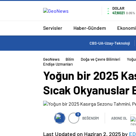
DOLAR
47,6021
0.05%
Servisler
Haber-Gündem
Ekonomi
CBS-UA-Uzay-Teknoloji
GeoNews
Bilim
Doğa ve Çevre Bilimleri
Yoğun
Endişe Uzmanları
Yoğun bir 2025 Kas
Sıcak Okyanuslar 
0
BEĞENDİM
ABONE OL
Last Updated on Haziran 2, 2025 by
ED