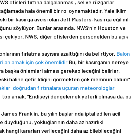
 ofisleri fırtına dalgalanması, sel ve rüzgarlar
 sağlamada hala önemli bir rol oynamaktadır. Yale iklim
ki bir kasırga avcısı olan Jeff Masters, kasırga eğilimli
duğunu söylüyor. Bunlar arasında, NWS’nin Houston ve
ısı çekiyor. NWS, diğer ofislerden personelden bu açık
larının fırlatma sayısını azalttığını da belirtiyor.
Balon
ri anlamak için çok önemlidir
Bu, bir kasırganın nereye
ya başka önlemleri alması gerekebileceğini belirler.
n eski haline getirildiğini görmekten çok memnun oldum”
akları doğrudan fırtınalara uçuran meteorologlar
er toplamak. “Endişeyi dengelemek yeterli olmasa da, bu
James Franklin, bu yılın başlarında iptal edilen acil
e duyduğunu, yokluğlarının daha az hazırlıklı
 hangi kararları verileceğini daha az bilebileceğini