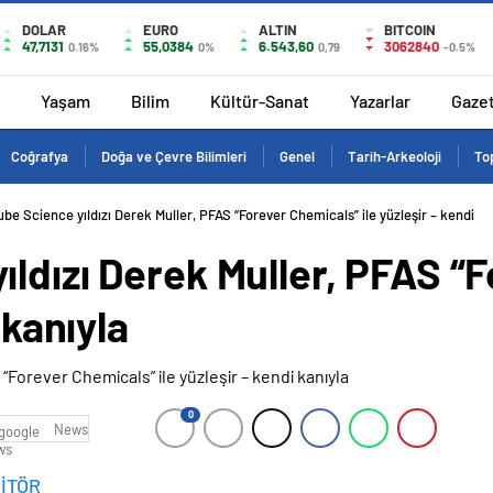
DOLAR
EURO
ALTIN
BITCOIN
47,7131
55,0384
6.543,60
3062840
0.16%
0%
0,79
-0.5%
Yaşam
Bilim
Kültür-Sanat
Yazarlar
Gaze
Coğrafya
Doğa ve Çevre Bilimleri
Genel
Tarih-Arkeoloji
Top
be Science yıldızı Derek Muller, PFAS “Forever Chemicals” ile yüzleşir – kendi
ldızı Derek Muller, PFAS “
 kanıyla
0
News
İTÖR