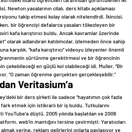
tesi’ndeki lisans öğrencileri tarafından görüntülenen iki
cisi, Newton yasalarının cilalı, ders kitabı açıklaması
rsiyonu takip etmesi kolay olarak nitelendirdi. İkincisi,
en, bir öğrenciyi defalarca yasaları tökezleyen bir
asviri kafa karıştırıcı buldu. Ancak kavramlar üzerinde
net” olarak adlandıran katılımcılar, izlemeden önce sahip
na karşılık, “kafa karıştırıcı” videoyu izleyenler önemli
, öğrenmenin sürtünme gerektirmesi ve bir öğrencinin
çekebileceği en güçlü kol olabileceği idi. Muller, “Bir
iyor. “O zaman öğrenme gerçekten gerçekleşebilir.”
dan Veritasium’a
y’deki bir ders şirketi ile sadece “hayatımın çok fazla
rk etmek için istikrarlı bir iş buldu. Tutkularını
ati YouTube’a düştü. 2005 yılında başlatılan ve 2006
latform, web’in mantığını tersine çevirmişti: Yaratıcıları
 almak yerine, reklam gelirlerini onlarla paylaşıyor ve