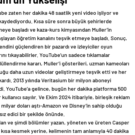
be zaten her dakika 48 saatlik yeni video işliyor ve
kaydediyordu. Kısa süre sonra büyük şehirlerde
emeye başladı ve kaza-kurs kimyasından Muller’in
aşlayan öğretim kanalını teşvik etmeye başladı. Sonuç,
endini güçlendiren bir pazardı ve izleyiciler oyun
rını tıkayabilirler. YouTube’un sadece tıklamalar
üllendirme kararı, Muller’i gösterileri, uzman kameoları
duğu daha uzun videolar geliştirmeye teşvik etti ve her
kardı. 2013 yılında Veritasium bir milyon aboneyi
 idi. YouTube’a gelince, bugün her dakika platforma 500
 kullanıcı sayılır. Ve Ekim 2024 itibariyle, birleşik reklam
0 milyar doları aştı-Amazon ve Disney’in sahip olduğu
ız edici bir şekilde önünde.
tılan ve şimdi bölümler yazan, yöneten ve üreten Casper
 kısa kesmek yerine, kelimenin tam anlamıyla 40 dakika