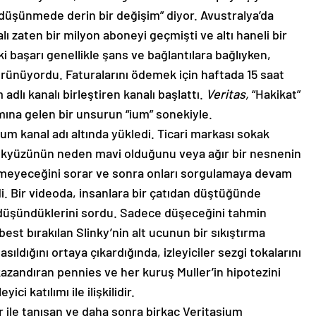
 “düşünmede derin bir değişim” diyor. Avustralya’da
 zaten bir milyon aboneyi geçmişti ve altı haneli bir
i başarı genellikle şans ve bağlantılara bağlıyken,
rünüyordu. Faturalarını ödemek için haftada 15 saat
dlı kanalı birleştiren kanalı başlattı.
Veritas,
“Hakikat”
amına gelen bir unsurun “ium” sonekiyle.
asium kanal adı altında yükledi. Ticari markası sokak
gökyüzünün neden mavi olduğunu veya ağır bir nesnenin
üşmeyeceğini sorar ve sonra onları sorgulamaya devam
i. Bir videoda, insanlara bir çatıdan düştüğünde
nı düşündüklerini sordu. Sadece düşeceğini tahmin
best bırakılan Slinky’nin alt ucunun bir sıkıştırma
ıldığını ortaya çıkardığında, izleyiciler sezgi tokalarını
 kazandıran pennies ve her kuruş Muller’in hipotezini
ici katılımı ile ilişkilidir.
 ile tanışan ve daha sonra birkaç Veritasium