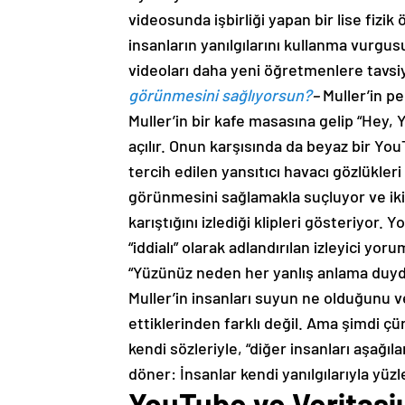
videosunda işbirliği yapan bir lise fizi
insanların yanılgılarını kullanma vurgus
videoları daha yeni öğretmenlere tavsiye
görünmesini sağlıyorsun?
–
Muller’in pe
Muller’in bir kafe masasına gelip “Hey,
açılır. Onun karşısında da beyaz bir You
tercih edilen yansıtıcı havacı gözlükleri
görünmesini sağlamakla suçluyor ve ikinc
karıştığını izlediği klipleri gösteriyor
“iddialı” olarak adlandırılan izleyici yor
“Yüzünüz neden her yanlış anlama duydu
Muller’in insanları suyun ne olduğunu ve
ettiklerinden farklı değil. Ama şimdi çü
kendi sözleriyle, “diğer insanları aşağıl
döner: İnsanlar kendi yanılgılarıyla yüzl
YouTube ve Veritasi