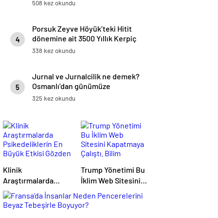
508 kez okundu
Porsuk Zeyve Höyük’teki Hitit
dönemine ait 3500 Yıllık Kerpiç
4
Yapılar
338 kez okundu
Jurnal ve Jurnalcilik ne demek?
Osmanlı’dan günümüze
5
ihbarcılık
325 kez okundu
Klinik
Trump Yönetimi Bu
Araştırmalarda
İklim Web Sitesini
Psikedeliklerin En
Kapatmaya Çalıştı.
Büyük Etkisi
Bilim Adamları Onu
Gözden Kaçıyor
Tekrar Çevrimiçi