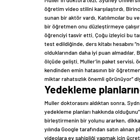
Muller’in doktora tezi, Sydney Üniversi
öğretim video stilini karşılaştırdı. Birin
sunan bir aktör vardı. Katılımcılar bu ve
bir öğretmen onu düzleştirmeye çalışırk
öğrenciyi tasvir etti. Çoğu izleyici bu t
test edildiğinde, ders kitabı hesabını “
olduklarından daha iyi puan almadılar. Bu
ölçüde gelişti. Muller’in paket servisi
kendinden emin hatasının bir öğretmenin 
miktar rahatsızlık önemli görünüyor” d
Yedekleme planların
Muller doktorasını aldıktan sonra, Sydne
yedekleme planları hakkında olduğunu” fa
birleştirmenin bir yolunu ararken, dikk
yılında Google tarafından satın alınan p
videolara ev sahipliği yapmak için ücret