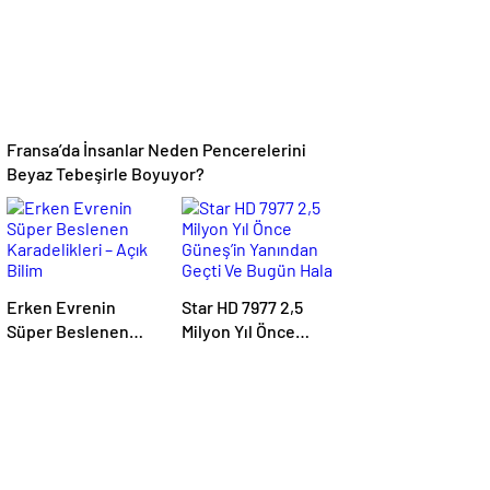
Olabilir: İnsanların
Hale Getirdi
Hedeflerini,
Değerlerini,
Kariyerlerini ve
İlişkilerini
Değiştiriyor Gibi
Fransa’da İnsanlar Neden Pencerelerini
Görünüyorlar
Beyaz Tebeşirle Boyuyor?
Erken Evrenin
Star HD 7977 2,5
Süper Beslenen
Milyon Yıl Önce
Karadelikleri – Açık
Güneş’in Yanından
Bilim
Geçti Ve Bugün Hala
Kuyruklu
Yıldızlardaki
Rahatsızlığı
Görebiliyoruz