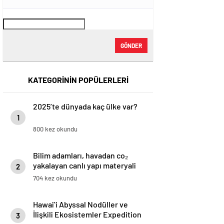
GÖNDER
KATEGORİNİN POPÜLERLERİ
2025’te dünyada kaç ülke var?
1
800 kez okundu
Bilim adamları, havadan co₂
yakalayan canlı yapı materyali
2
yaratıyor
704 kez okundu
Hawaiʻi Abyssal Nodüller ve
İlişkili Ekosistemler Expedition
3