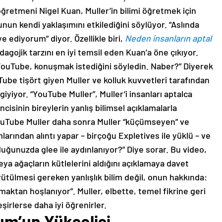
k öğretmeni Nigel Kuan, Muller’in bilimi öğretmek için
unun kendi yaklaşımını etkilediğini söylüyor. “Aslında
 ediyorum” diyor. Özellikle biri,
Neden insanların aptal
dagojik tarzını en iyi temsil eden Kuan’a öne çıkıyor.
 YouTube, konuşmak istediğini söyledin. Naber?” Diyerek
Tube tişört giyen Muller ve kolluk kuvvetleri tarafından
 giyiyor. “YouTube Muller”, Muller’i insanları aptalca
isinin bireylerin yanlış bilimsel açıklamalarla
. YouTube Muller daha sonra Muller “küçümseyen” ve
umlarından alıntı yapar – birçoğu Expletives ile yüklü – ve
ğunuzda glee ile aydınlanıyor?” Diye sorar. Bu video,
ya ağaçların kütlelerini aldığını açıklamaya davet
rütülmesi gereken yanlışlık bilim değil, onun hakkında:
amaktan hoşlanıyor”. Muller, elbette, temel fikrine geri
eşirlerse daha iyi öğrenirler.
um’un Yükselişi