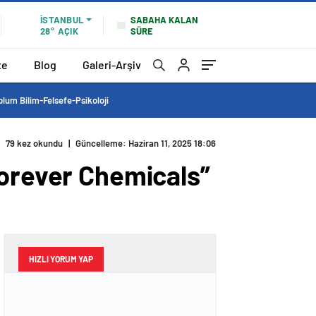
SABAHA KALAN
İSTANBUL
SÜRE
28°
AÇIK
te
Blog
Galeri-Arşiv
lum Bilim-Felsefe-Psikoloji
79 kez okundu
|
Güncelleme: Haziran 11, 2025 18:06
Forever Chemicals”
HIZLI YORUM YAP