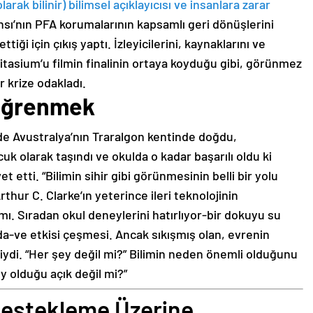
arak bilinir) bilimsel açıklayıcısı ve insanlara zarar
sı’nın PFA korumalarının kapsamlı geri dönüşlerini
iği için çıkış yaptı. İzleyicilerini, kaynaklarını ve
ritasium’u filmin finalinin ortaya koyduğu gibi, görünmez
r krize odakladı.
 öğrenmek
’de Avustralya’nın Traralgon kentinde doğdu,
 olarak taşındı ve okulda o kadar başarılı oldu ki
 etti. “Bilimin sihir gibi görünmesinin belli bir yolu
rthur C. Clarke’ın yeterince ileri teknolojinin
ı. Sıradan okul deneylerini hatırlıyor-bir dokuyu su
da-ve etkisi çeşmesi. Ancak sıkışmış olan, evrenin
siydi. “Her şey değil mi?” Bilimin neden önemli olduğunu
 olduğu açık değil mi?”
 Destekleme Üzerine