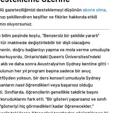
üllü gazeteciliğimizi desteklemeyi düşünün
abone olma
.
ı şekillendiren keşifler ve fikirler hakkında etkili
ımcı oluyorsunuz.
bilim peşinde koştu. “Benzersiz bir şekilde yararlı”
tür makinede değiştirilebilir bir dişli olacağımı
emenin, doğru bağlantıyı yapma ve mola verme umuduyla
korkuyordu. Ontario’daki Queen’s Üniversitesi’ndeki
 aldı ve daha sonra Avustralya’nın Sydney kentine gitti –
kulunun her yıl program başına sadece bir avuç
portföyden yoksun, bir ders konseri umuduyla Sydney
sanların nasıl öğrendikleri veya başarısız olduğu
ınıflarda, öğrencilerin genellikle takdirle başını
koruduklarını fark etti. “Bir gösteri yaparsanız ve sınıfı
 “gösteriyi hiç görmedikleri kadar öğrenecekler.”