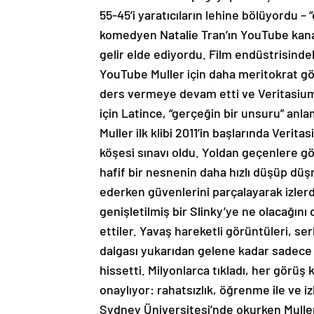
55-45’i yaratıcıların lehine bölüyordu –
komedyen Natalie Tran’ın YouTube kanalı
gelir elde ediyordu. Film endüstrisindek
YouTube Muller için daha meritokrat gö
ders vermeye devam etti ve Veritasium a
için Latince, “gerçeğin bir unsuru” anl
Muller ilk klibi 2011’in başlarında Verit
köşesi sınavı oldu. Yoldan geçenlere 
hafif bir nesnenin daha hızlı düşüp d
ederken güvenlerini parçalayarak izlerd
genişletilmiş bir Slinky’ye ne olacağı
ettiler. Yavaş hareketli görüntüleri, ser
dalgası yukarıdan gelene kadar sadece as
hissetti. Milyonlarca tıkladı, her görüş
onaylıyor: rahatsızlık, öğrenme ile ve izley
Sydney Üniversitesi’nde okurken Muller