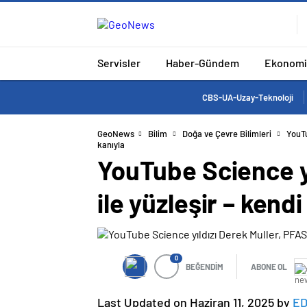
Servisler
Haber-Gündem
Ekonomi
CBS-UA-Uzay-Teknoloji
GeoNews
Bilim
Doğa ve Çevre Bilimleri
YouTu
kanıyla
YouTube Science yı
ile yüzleşir – kendi
0
BEĞENDİM
ABONE OL
Last Updated on Haziran 11, 2025 by
ED