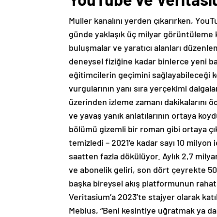
Muller kanalını yerden çıkarırken, YouTu
günde yaklaşık üç milyar görüntüleme 
buluşmalar ve yaratıcı alanları düzenl
deneysel fiziğine kadar binlerce yeni b
eğitimcilerin geçimini sağlayabileceği k
vurgularının yanı sıra yerçekimi dalgala
üzerinden izleme zamanı dakikalarını öd
ve yavaş yanık anlatılarının ortaya koy
bölümü gizemli bir roman gibi ortaya çı
temizledi – 2021’e kadar sayı 10 milyon
saatten fazla dökülüyor. Aylık 2,7 milyar
ve abonelik geliri, son dört çeyrekte 5
başka bireysel akış platformunun rahats
Veritasium’a 2023’te stajyer olarak ka
Mebius, “Beni kesintiye uğratmak ya da