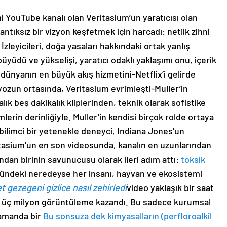
i YouTube kanalı olan Veritasium’un yaratıcısı olan
antıksız bir vizyon keşfetmek için harcadı: netlik zihni
 İzleyicileri, doğa yasaları hakkındaki ortak yanlış
yüdü ve yükselişi, yaratıcı odaklı yaklaşımı onu, içerik
ünyanın en büyük akış hizmetini-Netflix’i gelirde
iyozun ortasında, Veritasium evrimleşti-Muller’in
lık beş dakikalık kliplerinden, teknik olarak sofistike
mlerin derinliğiyle. Muller’in kendisi birçok rolde ortaya
 bilimci bir yetenekle deneyci, Indiana Jones’un
itasium’un en son videosunda, kanalın en uzunlarından
ndan birinin savunucusu olarak ileri adım attı:
toksik
ündeki neredeyse her insanı, hayvan ve ekosistemi
et gezegeni gizlice nasıl zehirledi
video yaklaşık bir saat
şık üç milyon görüntüleme kazandı. Bu sadece kurumsal
 zamanda bir
Bu sonsuza dek kimyasalların (perfloroalkil