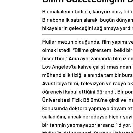
Bu makalenin tadını çıkarıyorsanız, öd
Bir abonelik satın alarak, bugün dünyamız
hikayelerin geleceğini sağlamaya yard
Muller mezun olduğunda, film yapımı ve 
olmak istedi. “Bilime girersem, belki bir 
hissettim.” Ama aynı zamanda film izl
Los Angeles’ta kahve çalıştırmasından 
mühendislik fiziği alanında tam bir burs
Avustralya filmi, televizyon ve radyo o
öğrenciyi kabul ettiğini öğrendi. Bir 
Üniversitesi Fizik Bölümü’ne girdi ve in
konusunda doktora yapmaya devam etti. S
salladığını, ancak neredeyse hiçbir şeyi 
bir tahmin yapmaya zorlarsanız,” diyor,