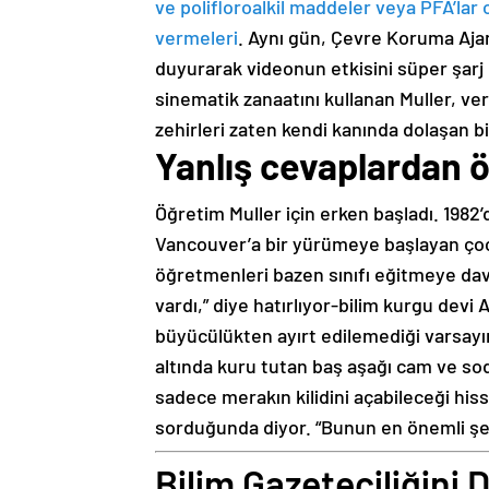
ve polifloroalkil maddeler veya PFA’lar ol
vermeleri
. Aynı gün, Çevre Koruma Ajan
duyurarak videonun etkisini süper şarj ett
sinematik zanaatını kullanan Muller, ve
zehirleri zaten kendi kanında dolaşan bi
Yanlış cevaplardan
Öğretim Muller için erken başladı. 1982
Vancouver’a bir yürümeye başlayan çocuk
öğretmenleri bazen sınıfı eğitmeye davet
vardı,” diye hatırlıyor-bilim kurgu devi A
büyücülükten ayırt edilemediği varsayım
altında kuru tutan baş aşağı cam ve so
sadece merakın kilidini açabileceği his
sorduğunda diyor. “Bunun en önemli şey
Bilim Gazeteciliğini