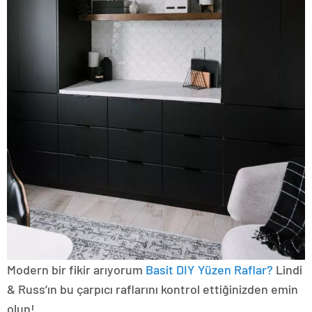
Modern bir fikir arıyorum
Basit DIY Yüzen Raflar?
Lindi
& Russ’ın bu çarpıcı raflarını kontrol ettiğinizden emin
olun!