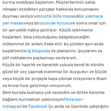
kurma mobilyası başlattım. Müşterilerimin sahip
olmaları istedikleri parçalar hakkında konuşmasını
duymayı seviyorum
rustik büfe masası
A
bir çekmece
yan masası
veya bir
oyuncak kutusu
ve sonra onlar için
bir gerçeklik haline getiriyor. Küçük işletmeme
başlarken, bina yolculuğumu belgeleyeceğim
mükemmel bir anlam ifade etti, bu yüzden aynı anda
başlattım
Garaj blogunda
Ve planlarımı, ipuçlarımı ve
püf noktalarımı paylaşmayı seviyorum.
Küçük bir hazırlık ve kararlılık yoluyla kendi iki elinizle
güzel bir şey yapmak inanılmaz bir duygudur ve büyük
veya küçük bir projeyle başa çıkmak isteyenlere ilham
ve know-how getirmeyi umuyorum.
Beni burada bulmana çok sevindim ve lütfen benimle
bağlantı kurmaktan çekinmeyin
Pinterest
–
Instagram
Ve
Facebook
Şu anda ne üzerinde çalıştığımı