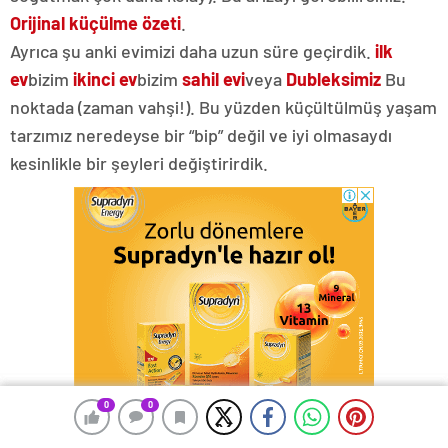
Orijinal küçülme özeti
.
Ayrıca şu anki evimizi daha uzun süre geçirdik.
ilk
ev
bizim
ikinci ev
bizim
sahil evi
veya
Dubleksimiz
Bu
noktada (zaman vahşi!). Bu yüzden küçültülmüş yaşam
tarzımız neredeyse bir “bip” değil ve iyi olmasaydı
kesinlikle bir şeyleri değiştirirdik.
0
0
0
0