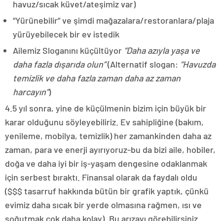
havuz/sıcak küvet/ateşimiz var)
“Yürünebilir” ve şimdi mağazalara/restoranlara/plaja
yürüyebilecek bir ev istedik
Ailemiz Sloganını küçültüyor
“Daha azıyla yaşa ve
daha fazla dışarıda olun”
(Alternatif slogan:
“Havuzda
temizlik ve daha fazla zaman daha az zaman
harcayın”
)
4.5 yıl sonra, yine de küçülmenin bizim için büyük bir
karar olduğunu söyleyebiliriz. Ev sahipliğine (bakım,
yenileme, mobilya, temizlik) her zamankinden daha az
zaman, para ve enerji ayırıyoruz-bu da bizi aile, hobiler,
doğa ve daha iyi bir iş-yaşam dengesine odaklanmak
için serbest bıraktı. Finansal olarak da faydalı oldu
($$$ tasarruf hakkında bütün bir grafik yaptık, çünkü
evimiz daha sıcak bir yerde olmasına rağmen, ısı ve
soğutmak çok daha kolay). Bu arızayı görebilirsiniz.