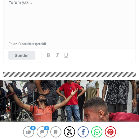
En az 10 karakter gerekli
Gönder
0
0
0
0