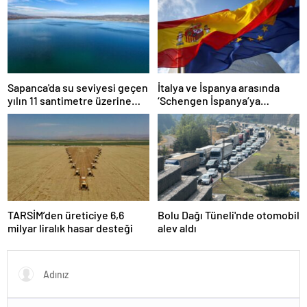
Sapanca'da su seviyesi geçen
İtalya ve İspanya arasında
yılın 11 santimetre üzerine
‘Schengen İspanya’ya
çıktı
kapatılsın’ krizi
TARSİM’den üreticiye 6,6
Bolu Dağı Tüneli'nde otomobil
milyar liralık hasar desteği
alev aldı