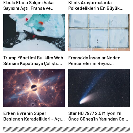
Ebola Ebola Salgını Vaka
Klinik Araştırmalarda
Sayısını Aştı, Fransa ve
Psikedeliklerin En Büyük
Uganda’da Tespit Edildi
Etkisi Gözden Kaçıyor
Olabilir: İnsanların
Hedeflerini, Değerlerini,
Kariyerlerini ve İlişkilerini
Değiştiriyor Gibi
Görünüyorlar
Trump Yönetimi Bu İklim Web
Fransa’da İnsanlar Neden
Sitesini Kapatmaya Çalıştı.
Pencerelerini Beyaz
Bilim Adamları Onu Tekrar
Tebeşirle Boyuyor?
Çevrimiçi Hale Getirdi
Erken Evrenin Süper
Star HD 7977 2,5 Milyon Yıl
Beslenen Karadelikleri – Açık
Önce Güneş’in Yanından Geçti
Bilim
Ve Bugün Hala Kuyruklu
Yıldızlardaki Rahatsızlığı