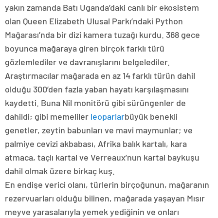
yakın zamanda Batı Uganda’daki canlı bir ekosistem
olan Queen Elizabeth Ulusal Parkı’ndaki Python
Mağarası’nda bir dizi kamera tuzağı kurdu. 368 gece
boyunca mağaraya giren birçok farklı türü
gözlemlediler ve davranışlarını belgelediler.
Araştırmacılar mağarada en az 14 farklı türün dahil
olduğu 300’den fazla yaban hayatı karşılaşmasını
kaydetti. Buna Nil monitörü gibi sürüngenler de
dahildi; gibi memeliler
leoparlar
büyük benekli
genetler, zeytin babunları ve mavi maymunlar; ve
palmiye cevizi akbabası, Afrika balık kartalı, kara
atmaca, taçlı kartal ve Verreaux’nun kartal baykuşu
dahil olmak üzere birkaç kuş.
En endişe verici olanı, türlerin birçoğunun, mağaranın
rezervuarları olduğu bilinen, mağarada yaşayan Mısır
meyve yarasalarıyla yemek yediğinin ve onları