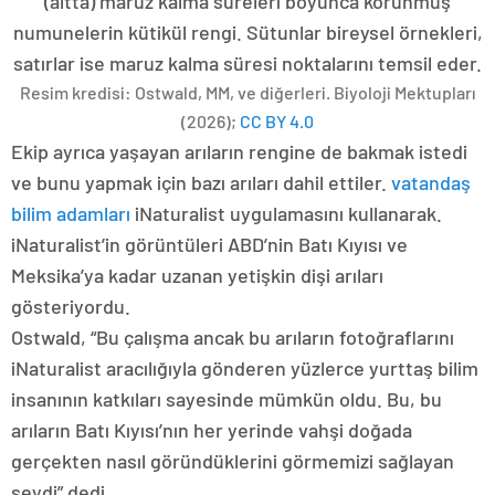
(altta) maruz kalma süreleri boyunca korunmuş
numunelerin kütikül rengi. Sütunlar bireysel örnekleri,
satırlar ise maruz kalma süresi noktalarını temsil eder.
Resim kredisi: Ostwald, MM, ve diğerleri. Biyoloji Mektupları
(2026);
CC BY 4.0
Ekip ayrıca yaşayan arıların rengine de bakmak istedi
ve bunu yapmak için bazı arıları dahil ettiler.
vatandaş
bilim adamları
iNaturalist uygulamasını kullanarak.
iNaturalist’in görüntüleri ABD’nin Batı Kıyısı ve
Meksika’ya kadar uzanan yetişkin dişi arıları
gösteriyordu.
Ostwald, “Bu çalışma ancak bu arıların fotoğraflarını
iNaturalist aracılığıyla gönderen yüzlerce yurttaş bilim
insanının katkıları sayesinde mümkün oldu. Bu, bu
arıların Batı Kıyısı’nın her yerinde vahşi doğada
gerçekten nasıl göründüklerini görmemizi sağlayan
şeydi” dedi.