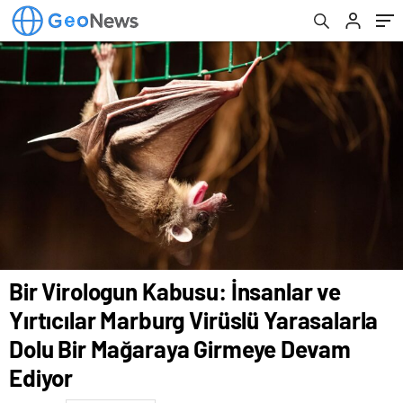
Mağaraya Girmeye Devam Ediyor
Vatandaş Bilim Adamlarının Biraz Yardımıyla
Bir Virologun Kabusu: İnsanlar ve
Yırtıcılar Marburg Virüslü Yarasalarla
Dolu Bir Mağaraya Girmeye Devam
Ediyor