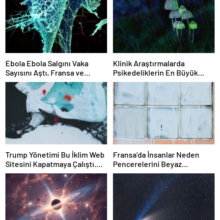
Ebola Ebola Salgını Vaka
Klinik Araştırmalarda
Sayısını Aştı, Fransa ve
Psikedeliklerin En Büyük
Uganda’da Tespit Edildi
Etkisi Gözden Kaçıyor
Olabilir: İnsanların
Hedeflerini, Değerlerini,
Kariyerlerini ve İlişkilerini
Değiştiriyor Gibi
Görünüyorlar
Trump Yönetimi Bu İklim Web
Fransa’da İnsanlar Neden
Sitesini Kapatmaya Çalıştı.
Pencerelerini Beyaz
Bilim Adamları Onu Tekrar
Tebeşirle Boyuyor?
Çevrimiçi Hale Getirdi