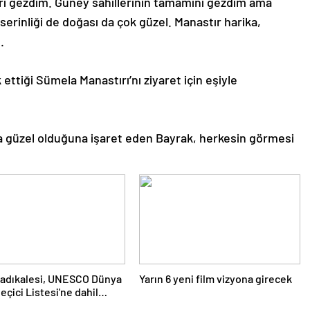
ri gezdim. Güney sahillerinin tamamını gezdim ama
serinliği de doğası da çok güzel. Manastır harika,
.
ttiği Sümela Manastırı’nı ziyaret için eşiyle
 güzel olduğuna işaret eden Bayrak, herkesin görmesi
Kadıkalesi, UNESCO Dünya
Yarın 6 yeni film vizyona girecek
eçici Listesi'ne dahil