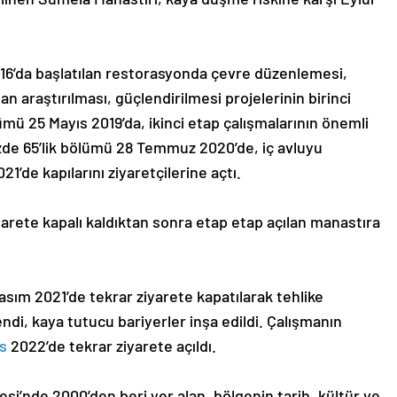
16’da başlatılan restorasyonda çevre düzenlemesi,
an araştırılması, güçlendirilmesi projelerinin birinci
mü 25 Mayıs 2019’da, ikinci etap çalışmalarının önemli
zde 65’lik bölümü 28 Temmuz 2020’de, iç avluyu
’de kapılarını ziyaretçilerine açtı.
iyarete kapalı kaldıktan sonra etap etap açılan manastıra
asım 2021’de tekrar ziyarete kapatılarak tehlike
endi, kaya tutucu bariyerler inşa edildi. Çalışmanın
ıs
2022’de tekrar ziyarete açıldı.
si’nde 2000’den beri yer alan, bölgenin tarih, kültür ve