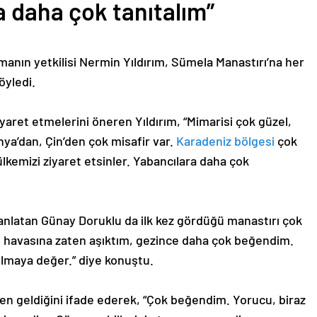
a daha çok tanıtalım”
anın yetkilisi Nermin Yıldırım, Sümela Manastırı’na her
söyledi.
yaret etmelerini öneren Yıldırım, “Mimarisi çok güzel,
nya’dan, Çin’den çok misafir var.
Karadeniz bölgesi
çok
ülkemizi ziyaret etsinler. Yabancılara daha çok
anlatan Günay Doruklu da ilk kez gördüğü manastırı çok
n havasına zaten aşıktım, gezince daha çok beğendim.
rulmaya değer.” diye konuştu.
den geldiğini ifade ederek, “Çok beğendim. Yorucu, biraz