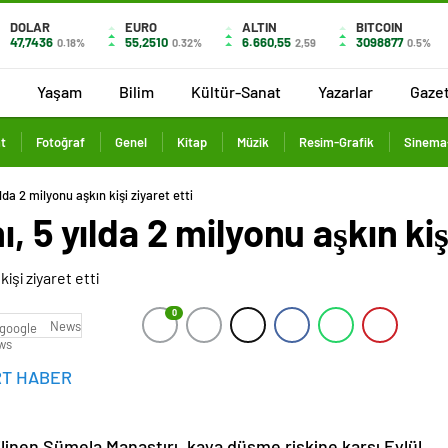
DOLAR
EURO
ALTIN
BITCOIN
47,7436
55,2510
6.660,55
3098877
0.18%
0.32%
2,59
0.5%
Yaşam
Bilim
Kültür-Sanat
Yazarlar
Gaze
t
Fotoğraf
Genel
Kitap
Müzik
Resim-Grafik
Sinema-
lda 2 milyonu aşkın kişi ziyaret etti
, 5 yılda 2 milyonu aşkın kişi
0
News
RT HABER
linen Sümela Manastırı, kaya düşme riskine karşı Eylül