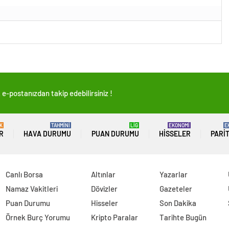
e-postanızdan takip edebilirsiniz !
K
TAHMİNİ
LİG
EKONOMİ
E
R
HAVA DURUMU
PUAN DURUMU
HISSELER
PARI
Canlı Borsa
Altınlar
Yazarlar
Namaz Vakitleri
Dövizler
Gazeteler
Puan Durumu
Hisseler
Son Dakika
Örnek Burç Yorumu
Kripto Paralar
Tarihte Bugün