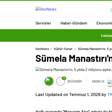
Servisler
Haber-Gündem
Ekonomi
Edebiya
GeoNews
Kültür-Sanat
Sümela Manastırı'nı, 5 yı
Sümela Manastırı'nı
0
BEĞENDİM
ABONE OL
Last Updated on Temmuz 1, 2026 by
T
Halk arasında “Meryem Ana” adıyla da bi