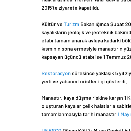
2015’te ziyarete kapatıldı.
Kültür ve
Turizm
Bakanlığınca Şubat 20
kayalıkların jeolojik ve jeoteknik bakımd
etabı tamamlanarak avluya kadarki bölü
kısmının sona ermesiyle manastırın yü
kapsayan üçüncü etabı ise 1 Temmuz 2021
Restorasyon
süresince yaklaşık 5 yıl z
yerli ve yabancı turistler ilgi gösterdi.
Manastır, kaya düşme riskine karşın 1 K
oluşturan kayalar çelik halatlarla sabitl
tamamlanmasıyla tarihi manastır
1 May
UNESCO
Dünya Kültür Miras Geçici Liste