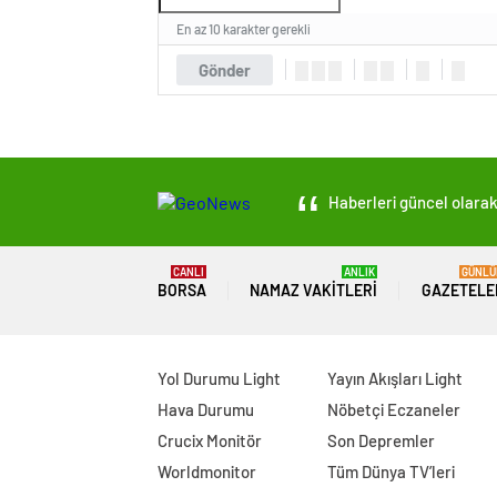
En az 10 karakter gerekli
Gönder
Haberleri güncel olarak 
CANLI
ANLIK
GÜNLÜ
BORSA
NAMAZ VAKITLERI
GAZETELE
Yol Durumu Light
Yayın Akışları Light
Hava Durumu
Nöbetçi Eczaneler
Crucix Monitör
Son Depremler
Worldmonitor
Tüm Dünya TV’leri