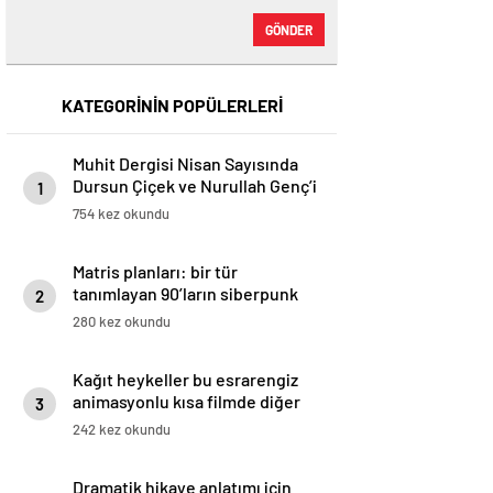
GÖNDER
KATEGORİNİN POPÜLERLERİ
Muhit Dergisi Nisan Sayısında
Dursun Çiçek ve Nurullah Gençʼi
1
Kapağa Taşıyor (Mayıs, 2025) –
754 kez okundu
Dergi – Dergihaber
Matris planları: bir tür
tanımlayan 90’ların siberpunk
2
filmleri
280 kez okundu
Kağıt heykeller bu esrarengiz
animasyonlu kısa filmde diğer
3
dünya olaylarıyla karşılaşır
242 kez okundu
Dramatik hikaye anlatımı için