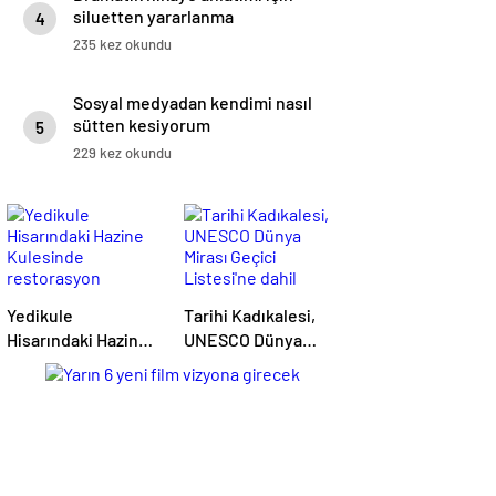
siluetten yararlanma
4
235 kez okundu
Sosyal medyadan kendimi nasıl
sütten kesiyorum
5
229 kez okundu
Yedikule
Tarihi Kadıkalesi,
Hisarındaki Hazine
UNESCO Dünya
Kulesinde
Mirası Geçici
restorasyon
Listesi'ne dahil
sürüyor
edildi